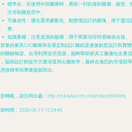
標準化
：在使用外部圖庫時，應統一到自身的圖層、線型、
注等制圖規范中。
可修改性
：優先選用參數化、動態塊設計的圖塊，便于靈活
整。
知識產權
：注意資源的版權，用于商業項目時需確保合規。
高質量的家具CAD圖庫與全屋定制設計圖紙是連接創意設計與實體
造的關鍵橋梁。合理利用這些資源，能夠幫助家具工廠優化生產
程，協助設計師提升方案深度與出圖效率，最終在激烈的市場競
中憑借精準與專業脫穎而出。
若轉載，請注明出處：http://m.kayla.com.cn/product/84.html
新時間：2026-06-19 13:24:45