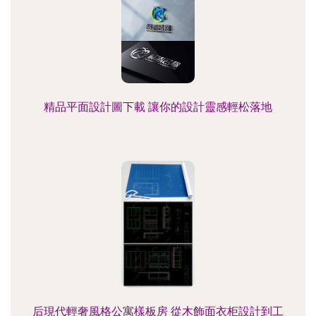
精品平面設計圖下載 讓你的設計靈感輕松落地
后現代輕奢風格公寓樣板房 從木飾面衣柜設計到工