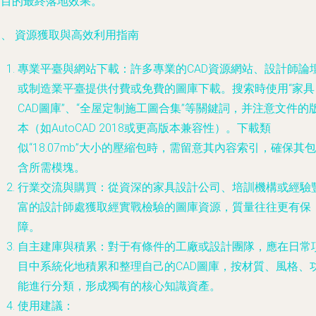
項目的最終落地效果。
三、 資源獲取與高效利用指南
專業平臺與網站下載
：許多專業的CAD資源網站、設計師論
或制造業平臺提供付費或免費的圖庫下載。搜索時使用“家具
CAD圖庫”、“全屋定制施工圖合集”等關鍵詞，并注意文件的
本（如AutoCAD 2018或更高版本兼容性）。下載類
似“18.07mb”大小的壓縮包時，需留意其內容索引，確保其包
含所需模塊。
行業交流與購買
：從資深的家具設計公司、培訓機構或經驗
富的設計師處獲取經實戰檢驗的圖庫資源，質量往往更有保
障。
自主建庫與積累
：對于有條件的工廠或設計團隊，應在日常
目中系統化地積累和整理自己的CAD圖庫，按材質、風格、
能進行分類，形成獨有的核心知識資產。
使用建議
：