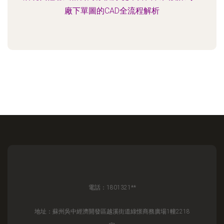
廠下單圖的CAD全流程解析
電話：1801321**
地址：蘇州吳中經濟開發區越溪街道綠憬商務廣場1幢2218