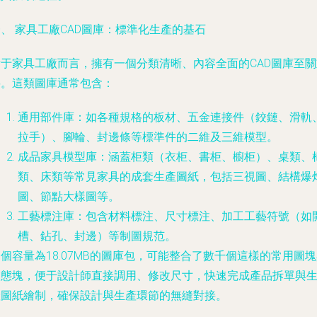
、 家具工廠CAD圖庫：標準化生產的基石
對于家具工廠而言，擁有一個分類清晰、內容全面的CAD圖庫至關
要。這類圖庫通常包含：
通用部件庫：如各種規格的板材、五金連接件（鉸鏈、滑軌
拉手）、腳輪、封邊條等標準件的二維及三維模型。
成品家具模型庫：涵蓋柜類（衣柜、書柜、櫥柜）、桌類、
類、床類等常見家具的成套生產圖紙，包括三視圖、結構爆
圖、節點大樣圖等。
工藝標注庫：包含材料標注、尺寸標注、加工工藝符號（如
槽、鉆孔、封邊）等制圖規范。
個容量為18.07MB的圖庫包，可能整合了數千個這樣的常用圖
動態塊，便于設計師直接調用、修改尺寸，快速完成產品拆單與
產圖紙繪制，確保設計與生產環節的無縫對接。