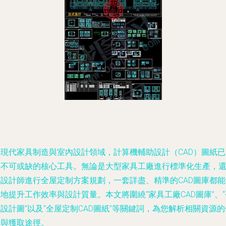
在現代家具制造與室內設計領域，計算機輔助設計（CAD）圖紙已
為不可或缺的核心工具。無論是大型家具工廠進行標準化生產，
是設計師進行全屋定制方案規劃，一套詳盡、精準的CAD圖庫都能
地提升工作效率與設計質量。本文將圍繞“家具工廠CAD圖庫”、“
設計圖”以及“全屋定制CAD圖紙”等關鍵詞，為您解析相關資源的
值與獲取途徑。