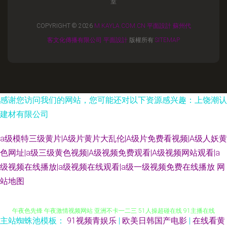
室
COPYRIGHT © 2026
M.KAYLA.COM.CN
平面設計
蘇州代
客文化傳播有限公司
平面設計
版權所有
SITEMAP
感谢您访问我们的网站，您可能还对以下资源感兴趣：上饶潮认
建材有限公司
a级模特三级黄片|A级片黄片大乱伦|A级片免费看视频|A级人妖黄
色网址|a级三级黄色视频|A级视频免费观看|A级视频网站观看|a
级视频在线播放|a级视频在线观看|a级一级视频免费在线播放
网
站地图
51福利视频在线 成人精品国产 亚洲色情入口 91人妻国产丝袜 AV网址无码
午夜色先锋 午夜激情视频网站 亚洲不卡一二三 51人操超碰在线 91主播在线
主站蜘蛛池模板：
91视频青娱乐
|
欧美日韩国产电影
|
在线看黄